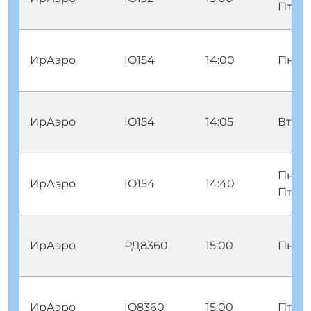
Птн В
ИрАэро
IO154
14:00
Пнд П
ИрАэро
IO154
14:05
Втр С
Пнд В
ИрАэро
IO154
14:40
Птн В
ИрАэро
РД8360
15:00
Пнд 
ИрАэро
IO8360
15:00
Птн