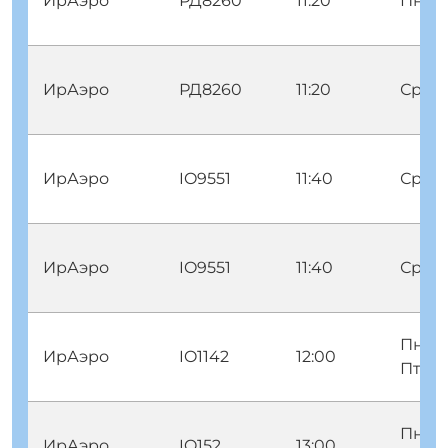
ИрАэро
РД8260
11:20
Пнд
ИрАэро
РД8260
11:20
Срд
ИрАэро
IO9551
11:40
Срд
ИрАэро
IO9551
11:40
Срд
Пнд В
ИрАэро
IO1142
12:00
Птн В
Пнд В
ИрАэро
IO152
13:00