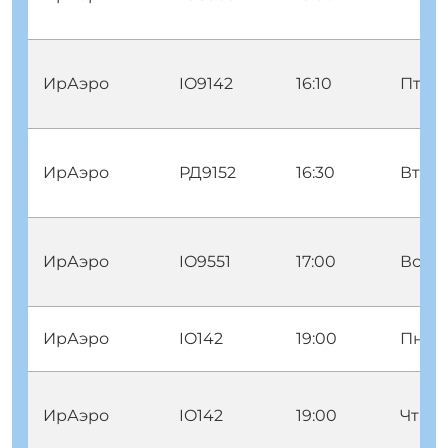
ИрАэро
IO9142
16:10
Птн
ИрАэро
РД9152
16:30
Втр П
ИрАэро
IO9551
17:00
Вск
ИрАэро
IO142
19:00
Пнд
ИрАэро
IO142
19:00
Чтв