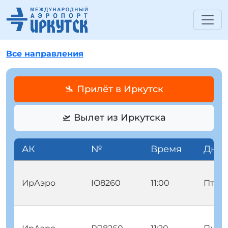
Все направления
🛬 Прилёт в Иркутск
🛫 Вылет из Иркутска
АК
№
Время
Дни
ИрАэро
IO8260
11:00
Птн