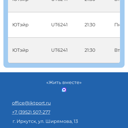
ЮТэйр
UT6241
21:30
Пнд
ЮТэйр
UT6241
21:30
Втр
«Жить вместе»
office@iktport.ru
+7 (3952) 507-277
г. Иркутск, ул. Ширямова, 13