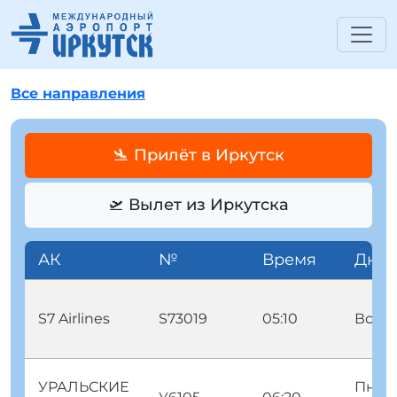
Все направления
🛬 Прилёт в Иркутск
🛫 Вылет из Иркутска
АК
№
Время
Дни
S7 Airlines
S73019
05:10
Вск
УРАЛЬСКИЕ
Пнд В