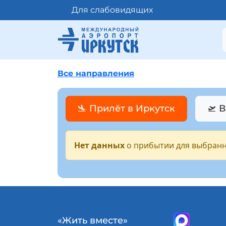
Для слабовидящих
Все направления
🛬 Прилёт в Иркутск
🛫 
Нет данных
о прибытии для выбранн
«Жить вместе»