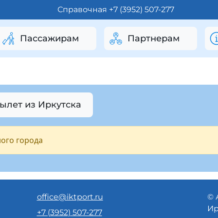
Справочная +7 (3952) 507-277
Пассажирам
Партнерам
Вылет из Иркутска
ого города
office@iktport.ru
© 
Ир
+7 (3952) 507-277