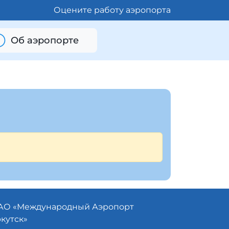
Оцените работу аэропорта
Об аэропорте
АО «
Международный Аэропорт
кутск»