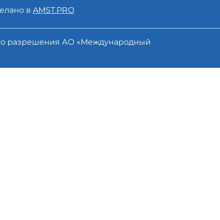
елано в
AMST.PRO
ого разрешения АО «Международный