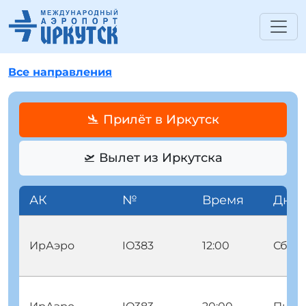
Все направления
🛬 Прилёт в Иркутск
🛫 Вылет из Иркутска
АК
№
Время
Дни
ИрАэро
IO383
12:00
Сбт