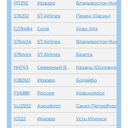
РД392
Ираэро
Владивосток (Кневичи)
S76312
S7 Airlines
Пекин (Дасин)
СЛ9484
Сила
Улан-Удэ
S76404
S7 Airlines
Владивосток (Кневичи)
S76444
S7 Airlines
Братск
N4743
Северный Ветер
Казань (Основной)
IO8260
Ираэро
Бодайбо
FV6881
Россия
Красноярск
SU2932
Аэрофлот
Санкт-Петербург (Пулково)
IO122
Ираэро
Усть-Илимск