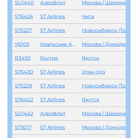
SU1440
Аэрофлот
Москва / Шереметьево
S76426
S7 Airlines
Чита
S75227
S7 Airlines
Новосибирск (Толмачево)
У6105
Уральские Авиалинии
Москва / Домодедово
R3493
Якутия
Якутск
S76430
S7 Airlines
Улан-Удэ
S75229
S7 Airlines
Новосибирск (Толмачево)
S76402
S7 Airlines
Якутск
SU1442
Аэрофлот
Москва / Шереметьево
S73017
S7 Airlines
Москва / Домодедово