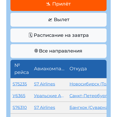
🛬 Прилёт
🛫 Вылет
🗓️
Расписание на завтра
🌐
Все направления
№
Авиакомпания
Откуда
рейса
S75235
S7 Airlines
Новосибирск (Толмачево)
У6365
Уральские Авиалинии
Санкт-Петербург (Пулково)
S76310
S7 Airlines
Бангкок (Суварнабхуми)