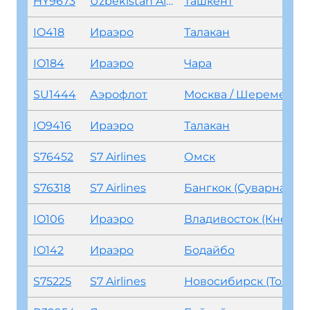
HY9673
Uzbekistan Airways
Ташкент
IO418
Ираэро
Талакан
IO184
Ираэро
Чара
SU1444
Аэрофлот
Москва / Шереметьево
IO9416
Ираэро
Талакан
S76452
S7 Airlines
Омск
S76318
S7 Airlines
Бангкок (Суварнабхуми)
IO106
Ираэро
Владивосток (Кневичи)
IO142
Ираэро
Бодайбо
S75225
S7 Airlines
Новосибирск (Толмачево)