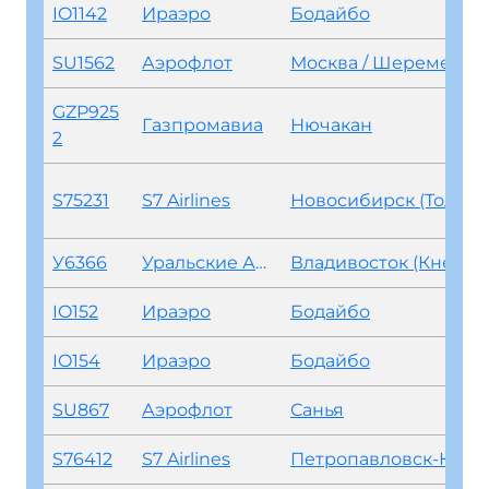
IO1142
Ираэро
Бодайбо
SU1562
Аэрофлот
Москва / Шереметьево
GZP925
Газпромавиа
Нючакан
2
S75231
S7 Airlines
Новосибирск (Толмачево)
У6366
Уральские Авиалинии
Владивосток (Кневичи)
IO152
Ираэро
Бодайбо
IO154
Ираэро
Бодайбо
SU867
Аэрофлот
Санья
S76412
S7 Airlines
Петропавловск-Камчатский