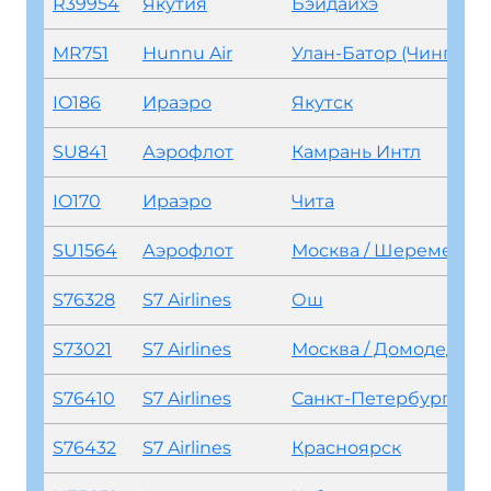
R39954
Якутия
Бэйдайхэ
MR751
Hunnu Air
Улан-Батор (Чингиз Хан)
IO186
Ираэро
Якутск
SU841
Аэрофлот
Камрань Интл
IO170
Ираэро
Чита
SU1564
Аэрофлот
Москва / Шереметьево
S76328
S7 Airlines
Ош
S73021
S7 Airlines
Москва / Домодедово
S76410
S7 Airlines
Санкт-Петербург (Пулково)
S76432
S7 Airlines
Красноярск