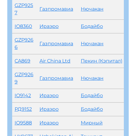
GZP925
Газпромавиа
Нючакан
7
IO8360
Ираэро
Бодайбо
GZP926
Газпромавиа
Нючакан
6
CA869
Air China Ltd
Пекин (Кэпитал)
GZP926
Газпромавиа
Нючакан
9
IO9142
Ираэро
Бодайбо
РД9152
Ираэро
Бодайбо
IO9588
Ираэро
Мирный