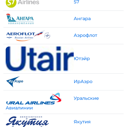
S7
Ангара
Аэрофлот
Ютэйр
ИрАэро
Уральские
Авиалинии
Якутия