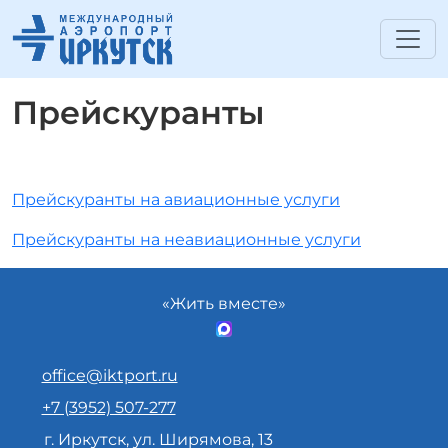
Прейскуранты
Прейскуранты на авиационные услуги
Прейскуранты на неавиационные услуги
«Жить вместе»
office@iktport.ru
+7 (3952) 507-277
г. Иркутск, ул. Ширямова, 13