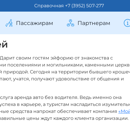
Справочная +7 (3952) 507-277
Пассажирам
Партнерам
ей
 Дарит своим гостям эйфорию от знакомства с
ми поселениями и могильниками, каменными церк
й природой. Сегодня на территории бывшего кроше
тают, учатся, получают удовольствие от общения и
слуга аренда авто без водителя. Ведь именно она
спеха в карьере, а туристам насладиться изумител
тные средства напрокат обеспечивает компания
«Мо
равильные цены ждут каждого клиента организации.