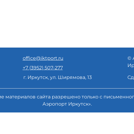
office@iktport.ru
© 
Ир
+7 (3952) 507-277
г. Иркутск, ул. Ширямова, 13
Сд
ие материалов сайта разрешено только с письменн
Аэропорт Иркутск».