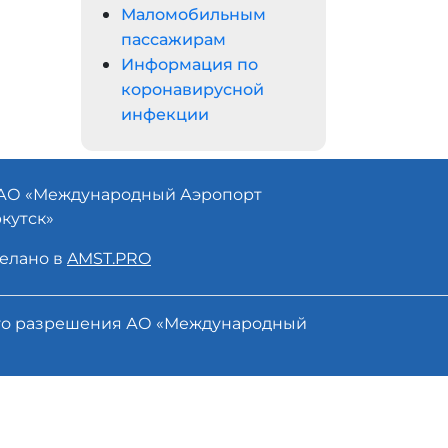
Маломобильным
пассажирам
Информация по
коронавирусной
инфекции
АО «
Международный Аэропорт
кутск»
елано в
AMST.PRO
ого разрешения АО «Международный