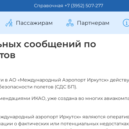
Справочная +7 (3952) 507-277
Пассажирам
Партнерам
ьных сообщений по
тов
ти в АО «Международный Аэропорт Иркутск» действ
езопасности полетов (СДС БП).
комендациями ИКАО, уже создана во многих авиакомп
ждународный аэропорт Иркутск» являются операти
ации о фактических или потенциальных недостатках