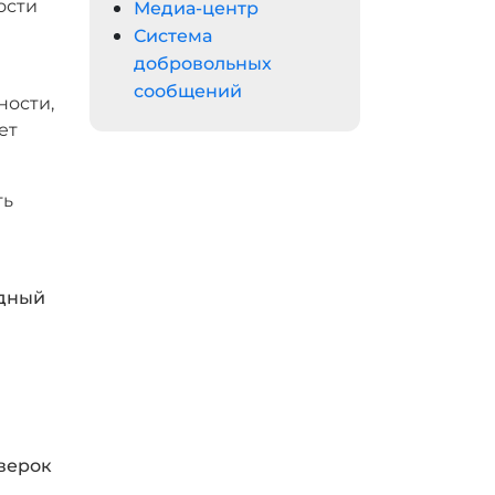
ости
Медиа-центр
Система
добровольных
сообщений
ности,
ет
ть
одный
верок