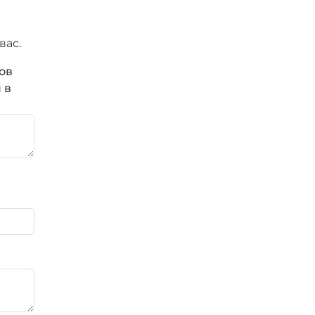
вас.
ов
 в