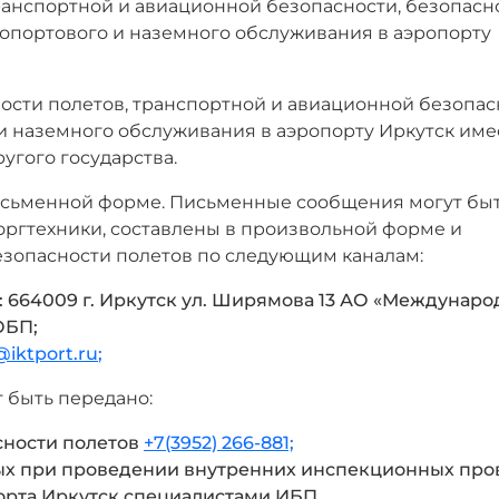
ранспортной и авиационной безопасности, безопасн
ропортового и наземного обслуживания в аэропорту
сти полетов, транспортной и авиационной безопас
и наземного обслуживания в аэропорту Иркутск име
угого государства.
письменной форме. Письменные сообщения могут бы
оргтехники, составлены в произвольной форме и
езопасности полетов по следующим каналам:
 664009 г. Иркутск ул. Ширямова 13 АО «Междунар
ОБП;
iktport.ru
;
 быть передано:
сности полетов
+7(3952) 266-881;
мых при проведении внутренних инспекционных про
орта Иркутск специалистами ИБП.