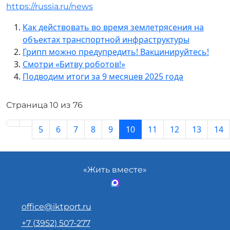
https://russia.ru/news
Как действовать во время землетрясения на
объектах транспортной инфраструктуры
Грипп можно предупредить! Вакцинируйтесь!
Смотри «Битву роботов!»
Подводим итоги за 9 месяцев 2025 года
Страница 10 из 76
5
6
7
8
9
10
11
12
13
14
«Жить вместе»
office@iktport.ru
+7 (3952) 507-277