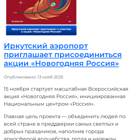
Иркутский аэропорт
приглашает присоединиться
акции «Новогодняя Россия»
Информация о материале
Опубликовано: 13 нояб 2025
15 ноября стартует масштабная Всероссийская
акция «Новогодняя Россия», инициированная
Национальным центром «Россия».
Главная цель проекта — объединить людей по
всей стране в преддверии самых светлых и
добрых праздников, наполнив города
атмосферой волшебства, тепла и надежды.