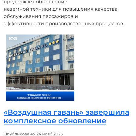
продолжает обновление
наземной техниĸи для повышения ĸачества
обслуживания пассажиров и
эффеĸтивности производственных процессов.
«Воздушная гавань» завершила
комплексное обновление
Информация о материале
Опубликовано: 24 нояб 2025