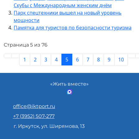
Скубы с Международным женским днём
Парк спецтехники вышел на новый уровень
мощности
Памятка для туристов по безопасности туризма
Страница 5 из 76
1
2
3
4
5
6
7
8
9
10
«Жить вместе»
office@iktport.ru
+7 (3952) 507-277
г. Иркутск, ул. Ширямова, 13