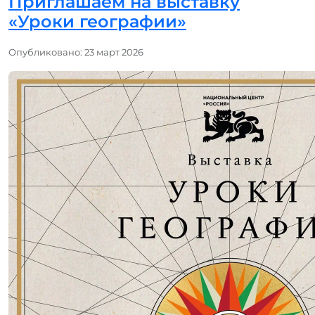
Приглашаем на выставку
«Уроки географии»
Информация о материале
Опубликовано: 23 март 2026