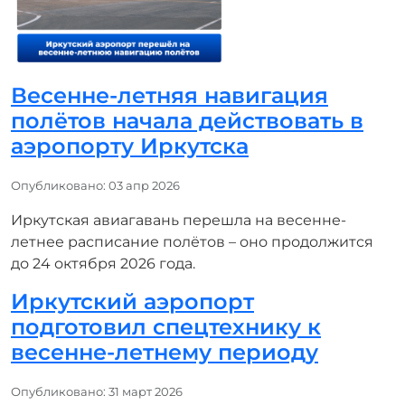
Весенне-летняя навигация
полётов начала действовать в
аэропорту Иркутска
Информация о материале
Опубликовано: 03 апр 2026
Иркутская авиагавань перешла на весенне-
летнее расписание полётов – оно продолжится
до 24 октября 2026 года.
Иркутский аэропорт
подготовил спецтехнику к
весенне-летнему периоду
Информация о материале
Опубликовано: 31 март 2026