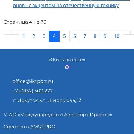
вновь с акцентом на отечественную технику
Страница 4 из 76
1
2
3
4
5
6
7
8
9
10
«Жить вместе»
office@iktport.ru
+7 (3952) 507-277
г. Иркутск, ул. Ширямова, 13
© АО «
Международный Аэропорт
Иркутск»
Сделано в
AMST.PRO