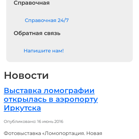
Справочная
Cправочная 24/7
Обратная связь
Напишите нам!
Новости
Выставка ломографии
открылась в аэропорту
Иркутска
Информация о материале
Опубликовано: 16 июнь 2016
Фотовыставка «Ломопортация. Новая