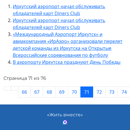
Иркутский аэропорт начал обслуживать
обладателей карт Diners Club
Иркутский аэропорт начал обслуживать
обладателей карт Diners Club
«Международный Аэропорт Иркутск» и
авиакомпания «ИрАэро» организовали перелет
детской команды из Иркутска на Открытые
Всероссийские соревнования по футболу
В аэропорту Иркутска празднуют День Победы
Страница 71 из 76
66
67
68
69
70
71
72
73
74
«Жить вместе»