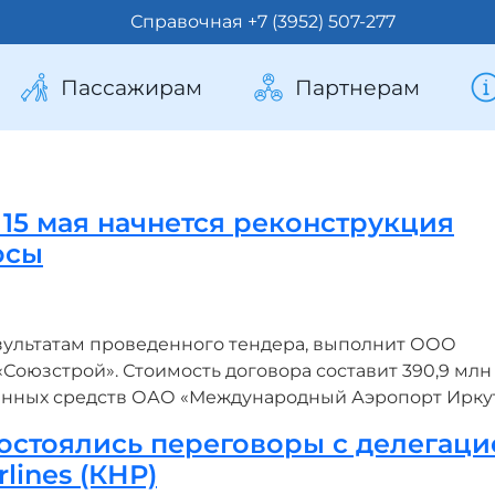
Справочная +7 (3952) 507-277
Пассажирам
Партнерам
 15 мая начнется реконструкция
осы
езультатам проведенного тендера, выполнит ООО
Союзстрой». Стоимость договора составит 390,9 млн
венных средств ОАО «Международный Аэропорт Иркут
остоялись переговоры с делегаци
lines (КНР)